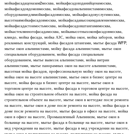
мойкафасадаценазам2москва, мойкафасадовзданийценамосква,
мойкафасадовдомовмосква, мойкафасадовальпинистамимосква,
оборудованиедлямойкифасадовмосква, мойкафасадовуслугимосква,
высотнаямойкафасадовмосква, мойкафасадавысокимдавлениеммосква,
мойкафасадастоимостьмосква, мойкафасадовштангамимосква,
мойкастеклянногофасадамосква, мойкавысотныхоконфасадовмосква,
клиндо, мойка фасада, мойка АЗС, мойка окон, мойка заборов, мойка
рекламных конструкций, мойка фасадов штангами, мытье фасада WFP,
мытье окон альпинистами, мойку фасада альпинистами, мытье окон
специальным оборудованием, мойка фасада специальным
оборудованием, мытье вывесок альпинистами, мойка витрин
альпинистами, мытье панорамных окон на высоте альпинистами,
высотная мойка фасадов, профессиональную мойку окон на высоте,
мойка окон на высоте альпинистами, мытье окон в бизнес центре на
высоте, мойка фасада в бизнес центре на высоте, мытье окон в
торговом центре на высоте, мойка фасада в торговом центре на высоте,
мойка окон на строительном объекте на высоте, мойка фасада на
строительном объекте на высоте, мытье окон в коттедже после ремонта
на высоте, мытье окон в доме после ремонта на высоте, мойка фасада в
доме после ремонта на высоте, мытье фасада в офисе на высоте, мойка
окон в офисе на высоте, Промышленный Альпинизм, мытье окон в
больнице на высоте, мытье фасада в больнице на высоте, мытье окон в
мед учреждении на высоте, мытье фасада в мед учреждении на высоте,
мытье окон в поликлиники на высоте, поликлиники на высоте, мытье