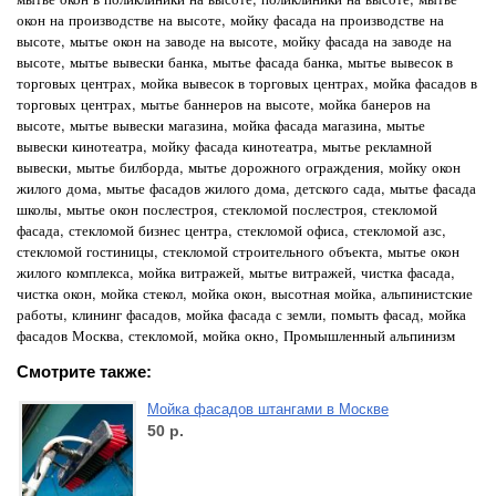
окон на производстве на высоте, мойку фасада на производстве на
высоте, мытье окон на заводе на высоте, мойку фасада на заводе на
высоте, мытье вывески банка, мытье фасада банка, мытье вывесок в
торговых центрах, мойка вывесок в торговых центрах, мойка фасадов в
торговых центрах, мытье баннеров на высоте, мойка банеров на
высоте, мытье вывески магазина, мойка фасада магазина, мытье
вывески кинотеатра, мойку фасада кинотеатра, мытье рекламной
вывески, мытье билборда, мытье дорожного ограждения, мойку окон
жилого дома, мытье фасадов жилого дома, детского сада, мытье фасада
школы, мытье окон послестроя, стекломой послестроя, стекломой
фасада, стекломой бизнес центра, стекломой офиса, стекломой азс,
стекломой гостиницы, стекломой строительного объекта, мытье окон
жилого комплекса, мойка витражей, мытье витражей, чистка фасада,
чистка окон, мойка стекол, мойка окон, высотная мойка, альпинистские
работы, клининг фасадов, мойка фасада с земли, помыть фасад, мойка
фасадов Москва, стекломой, мойка окно, Промышленный альпинизм
Смотрите также:
Мойка фасадов штангами в Москве
50
р.