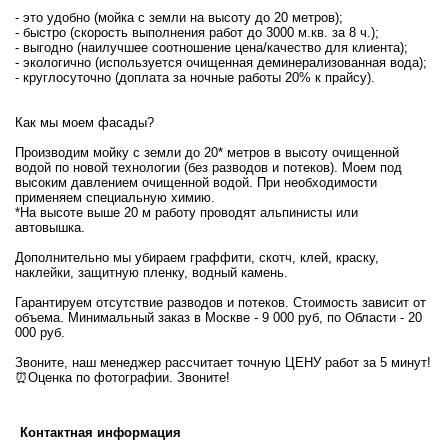
- это удобно (мойка с земли на высоту до 20 метров);
- быстро (скорость выполнения работ до 3000 м.кв. за 8 ч.);
- выгодно (наилучшее соотношение цена/качество для клиента);
- экологично (используется очищенная деминерализованная вода);
- круглосуточно (доплата за ночные работы 20% к прайсу).
Как мы моем фасады?
Производим мойку с земли до 20* метров в высоту очищенной
водой по новой технологии (без разводов и потеков). Моем под
высоким давлением очищенной водой. При необходимости
применяем специальную химию.
*На высоте выше 20 м работу проводят альпинисты или
автовышка.
Дополнительно мы убираем граффити, скотч, клей, краску,
наклейки, защитную пленку, водный камень.
Гарантируем отсутствие разводов и потеков. Стоимость зависит от
объема. Минимальный заказ в Москве - 9 000 руб, по Области - 20
000 руб.
Звоните, наш менеджер рассчитает точную ЦЕНУ работ за 5 минут!
⏰Оценка по фотографии. Звоните!
Контактная информация