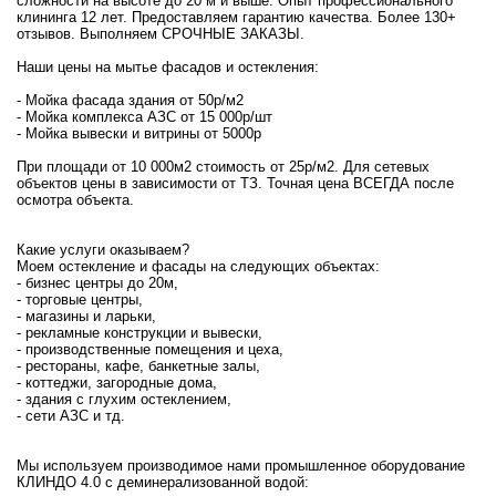
сложности на высоте до 20 м и выше. Опыт профессионального
клининга 12 лет. Предоставляем гарантию качества. Более 130+
отзывов. Выполняем СРОЧНЫЕ ЗАКАЗЫ.
Наши цены на мытье фасадов и остекления:
- Мойка фасада здания от 50р/м2
- Мойка комплекса АЗС от 15 000р/шт
- Мойка вывески и витрины от 5000р
При площади от 10 000м2 стоимость от 25р/м2. Для сетевых
объектов цены в зависимости от ТЗ. Точная цена ВСЕГДА после
осмотра объекта.
Какие услуги оказываем?
Моем остекление и фасады на следующих объектах:
- бизнес центры до 20м,
- торговые центры,
- магазины и ларьки,
- рекламные конструкции и вывески,
- производственные помещения и цеха,
- рестораны, кафе, банкетные залы,
- коттеджи, загородные дома,
- здания с глухим остеклением,
- сети АЗС и тд.
Мы используем производимое нами промышленное оборудование
КЛИНДО 4.0 с деминерализованной водой: